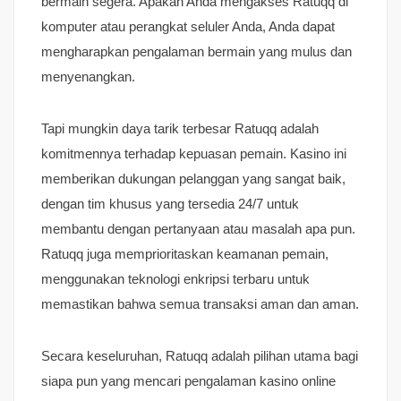
bermain segera. Apakah Anda mengakses Ratuqq di
komputer atau perangkat seluler Anda, Anda dapat
mengharapkan pengalaman bermain yang mulus dan
menyenangkan.
Tapi mungkin daya tarik terbesar Ratuqq adalah
komitmennya terhadap kepuasan pemain. Kasino ini
memberikan dukungan pelanggan yang sangat baik,
dengan tim khusus yang tersedia 24/7 untuk
membantu dengan pertanyaan atau masalah apa pun.
Ratuqq juga memprioritaskan keamanan pemain,
menggunakan teknologi enkripsi terbaru untuk
memastikan bahwa semua transaksi aman dan aman.
Secara keseluruhan, Ratuqq adalah pilihan utama bagi
siapa pun yang mencari pengalaman kasino online