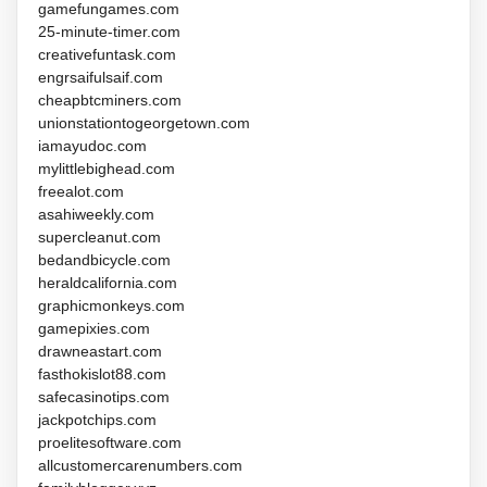
gamefungames.com
25-minute-timer.com
creativefuntask.com
engrsaifulsaif.com
cheapbtcminers.com
unionstationtogeorgetown.com
iamayudoc.com
mylittlebighead.com
freealot.com
asahiweekly.com
supercleanut.com
bedandbicycle.com
heraldcalifornia.com
graphicmonkeys.com
gamepixies.com
drawneastart.com
fasthokislot88.com
safecasinotips.com
jackpotchips.com
proelitesoftware.com
allcustomercarenumbers.com