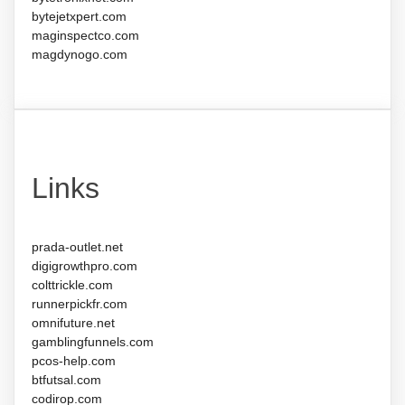
bytejetxpert.com
maginspectco.com
magdynogo.com
Links
prada-outlet.net
digigrowthpro.com
colttrickle.com
runnerpickfr.com
omnifuture.net
gamblingfunnels.com
pcos-help.com
btfutsal.com
codirop.com