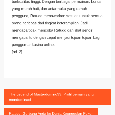
berkualitas tinggi. Dengan berbagai permainan, bonus
yang murah hati, dan antarmuka yang ramah
pengguna, Ratuqq menawarkan sesuatu untuk semua
orang, terlepas dari tingkat keterampilan. Jadi
mengapa tidak mencoba Ratuqq dan lihat sendiri
mengapa itu dengan cepat menjadi tujuan tujuan bagi
penggemar kasino online.
[ad_2]
Post
The Legend of Masterdomino99: Profil pemain yang
mendominasi
navigation
Rajaqq: Gerbang Anda ke Dunia Keunggulan Poker