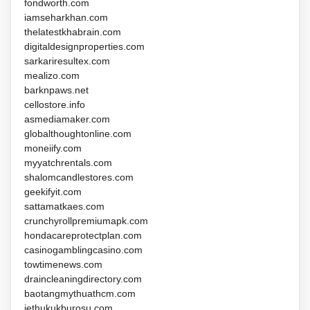
fondworth.com
iamseharkhan.com
thelatestkhabrain.com
digitaldesignproperties.com
sarkariresultex.com
mealizo.com
barknpaws.net
cellostore.info
asmediamaker.com
globalthoughtonline.com
moneiify.com
myyatchrentals.com
shalomcandlestores.com
geekifyit.com
sattamatkaes.com
crunchyrollpremiumapk.com
hondacareprotectplan.com
casinogamblingcasino.com
towtimenews.com
draincleaningdirectory.com
baotangmythuathcm.com
jethukukburosu.com