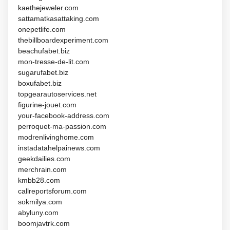
kaethejeweler.com
sattamatkasattaking.com
onepetlife.com
thebillboardexperiment.com
beachufabet.biz
mon-tresse-de-lit.com
sugarufabet.biz
boxufabet.biz
topgearautoservices.net
figurine-jouet.com
your-facebook-address.com
perroquet-ma-passion.com
modrenlivinghome.com
instadatahelpainews.com
geekdailies.com
merchrain.com
kmbb28.com
callreportsforum.com
sokmilya.com
abyluny.com
boomjavtrk.com