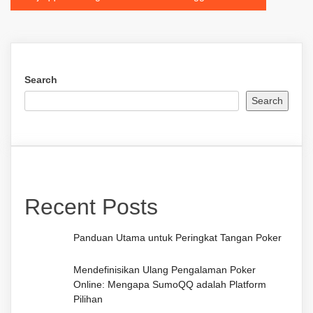
Search
Search
Recent Posts
Panduan Utama untuk Peringkat Tangan Poker
Mendefinisikan Ulang Pengalaman Poker
Online: Mengapa SumoQQ adalah Platform
Pilihan