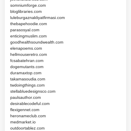
somniumforge.com
bloglibraries.com
luleburgaznakliyatfirmasi.com
thebapehoodie.com
parasosyal.com
enticingmuslim.com
goodhealthsoundwealth.com
elenapoems.com
hellmouseretro.com
fcsabatehran.com
dogemutants.com
duramaxtop.com
takamasoudia.com
twdoingthings.com
stellabluedesignsco.com
paulsauthor.com
desirablecodeful.com
flexigennet.com
heronameclub.com
medmarket.io
outdoortablez.com