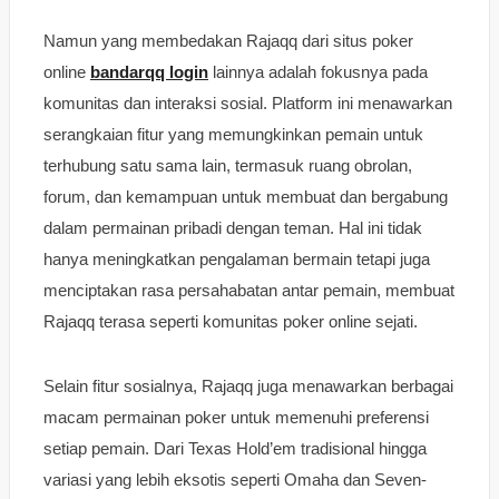
Namun yang membedakan Rajaqq dari situs poker
online
bandarqq login
lainnya adalah fokusnya pada
komunitas dan interaksi sosial. Platform ini menawarkan
serangkaian fitur yang memungkinkan pemain untuk
terhubung satu sama lain, termasuk ruang obrolan,
forum, dan kemampuan untuk membuat dan bergabung
dalam permainan pribadi dengan teman. Hal ini tidak
hanya meningkatkan pengalaman bermain tetapi juga
menciptakan rasa persahabatan antar pemain, membuat
Rajaqq terasa seperti komunitas poker online sejati.
Selain fitur sosialnya, Rajaqq juga menawarkan berbagai
macam permainan poker untuk memenuhi preferensi
setiap pemain. Dari Texas Hold’em tradisional hingga
variasi yang lebih eksotis seperti Omaha dan Seven-