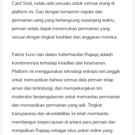
Card Stud, selalu ada sesuatu untuk semua orang di
platform ini. Dan dengan turnamen reguler dan
permainan uang yang berlangsung sepanjang waktu,
pemain selalu dapat menemukan permainan yang
sesuai dengan tingkat keahlian dan anggaran mereka.
Faktor kunci lain dalam keberhasilan Rajaqq adalah
komitmennya terhadap keadilan dan keamanan.
Platform ini menggunakan teknologi enkripsi tercanggih
untuk memastikan bahwa semua data pemain tetap
aman dan terlindungi, dan mempekerjakan tim
moderator berpengalaman untuk memantau permainan
dan memastikan permainan yang adil. Tingkat
transparansi dan akuntabilitas ini telah membantu
membangun kepercayaan di antara para pemain dan
menjadikan Rajaqq sebagai situs poker online yang