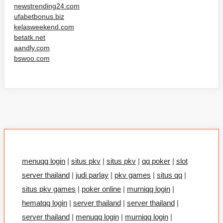
newstrending24.com
ufabetbonus.biz
kelasweekend.com
betatk.net
aandly.com
bswoo.com
menuqq login
|
situs pkv
|
situs pkv
|
qq poker
|
slot
server thailand
|
judi parlay
|
pkv games
|
situs qq
|
situs pkv games
|
poker online
|
murniqq login
|
hematqq login
|
server thailand
|
server thailand
|
server thailand
|
menuqq login
|
murniqq login
|