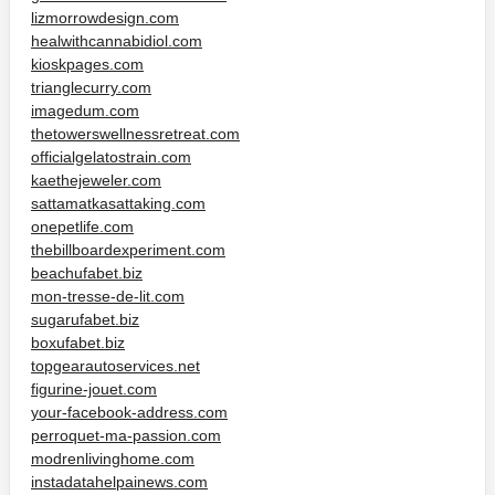
lizmorrowdesign.com
healwithcannabidiol.com
kioskpages.com
trianglecurry.com
imagedum.com
thetowerswellnessretreat.com
officialgelatostrain.com
kaethejeweler.com
sattamatkasattaking.com
onepetlife.com
thebillboardexperiment.com
beachufabet.biz
mon-tresse-de-lit.com
sugarufabet.biz
boxufabet.biz
topgearautoservices.net
figurine-jouet.com
your-facebook-address.com
perroquet-ma-passion.com
modrenlivinghome.com
instadatahelpainews.com