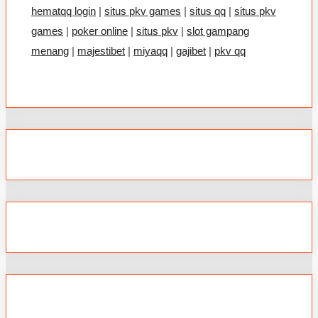
hematqq login
|
situs pkv games
|
situs qq
|
situs pkv
games
|
poker online
|
situs pkv
|
slot gampang
menang
|
majestibet
|
miyaqq
|
gajibet
|
pkv qq