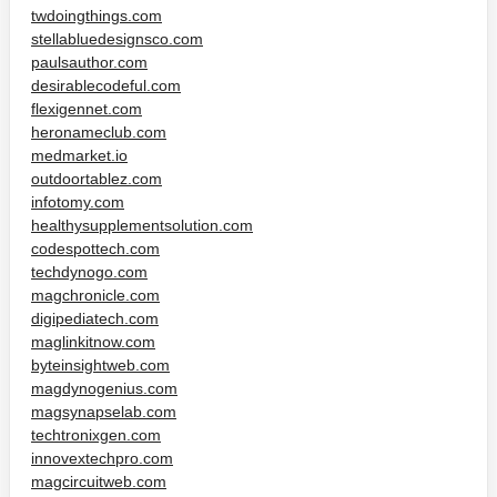
twdoingthings.com
stellabluedesignsco.com
paulsauthor.com
desirablecodeful.com
flexigennet.com
heronameclub.com
medmarket.io
outdoortablez.com
infotomy.com
healthysupplementsolution.com
codespottech.com
techdynogo.com
magchronicle.com
digipediatech.com
maglinkitnow.com
byteinsightweb.com
magdynogenius.com
magsynapselab.com
techtronixgen.com
innovextechpro.com
magcircuitweb.com