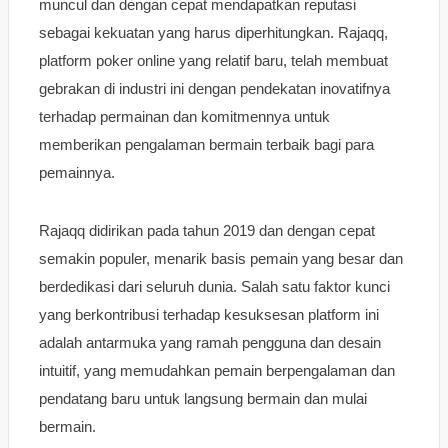
muncul dan dengan cepat mendapatkan reputasi
sebagai kekuatan yang harus diperhitungkan. Rajaqq,
platform poker online yang relatif baru, telah membuat
gebrakan di industri ini dengan pendekatan inovatifnya
terhadap permainan dan komitmennya untuk
memberikan pengalaman bermain terbaik bagi para
pemainnya.
Rajaqq didirikan pada tahun 2019 dan dengan cepat
semakin populer, menarik basis pemain yang besar dan
berdedikasi dari seluruh dunia. Salah satu faktor kunci
yang berkontribusi terhadap kesuksesan platform ini
adalah antarmuka yang ramah pengguna dan desain
intuitif, yang memudahkan pemain berpengalaman dan
pendatang baru untuk langsung bermain dan mulai
bermain.