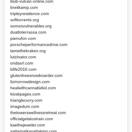
klub-vulcan-online.com
breitkamp.com
tripleyresidence.com
softtorrents.org
somosvulnerables.org
duatloterrassa.com
pamufon.com
porscheperformancedrive.com
tamethekraken.org
lutzinator.com
ondasrl.com
blife2016.com
glutenfreesnowboarder.com
lizmorrowdesign.com
healwithcannabidiol.com
kioskpages.com
trianglecurry.com
imagedum.com
thetowerswellnessretreat.com
officialgelatostrain.com
kaethejeweler.com
sattamatkasattaking.com