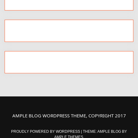
AMPLE BLOG WORDPRESS THEME, COPYRIGHT 2017
PROUDLY POWERED BY WORDPRESS
|
THEME: AMPLE BLOG BY
AMPLE THEMES
.