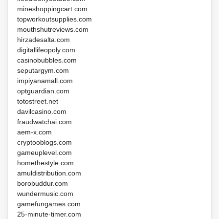
mineshoppingcart.com
topworkoutsupplies.com
mouthshutreviews.com
hirzadesalta.com
digitallifeopoly.com
casinobubbles.com
seputargym.com
impiyanamall.com
optguardian.com
totostreet.net
davilcasino.com
fraudwatchai.com
aem-x.com
cryptooblogs.com
gameuplevel.com
homethestyle.com
amuldistribution.com
borobuddur.com
wundermusic.com
gamefungames.com
25-minute-timer.com