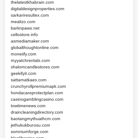
thelatestkhabrain.com
digitaldesignproperties.com
sarkariresultex.com
mealizo.com
barknpaws.net
cellostore.info
asmediamaker.com
globalthoughtonline.com
moneiify.com
myyatchrentals.com
shalomcandlestores.com
geekifyit.com
sattamatkaes.com
crunchyrollpremiumapk.com
hondacareprotectplan.com
casinogamblingcasino.com
towtimenews.com
draincleaningdirectory.com
baotangmythuathcm.com
jethukukburosu.com
somniumforge.com