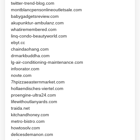
twitter-trend-blog.com
montblancpensonlineoutletsale.com
babygadgetsreview.com
akupunktur-ambulanz.com
whatiremembered.com
linq-condo-beautyworld.com
ebyt.cc
chaindaohang.com
drmarkbuddha.com
lg-air-conditioning-maintenance.com
infoorator.com
novte.com
7hpizzaeasternmarket.com
hollaendisches-viertel.com
proengine-ultra24.com
lifewithoutlanyards.com
traida.net
kitchandhoney.com
metro-bistro.com
howtosolv.com
delicesdemanon.com