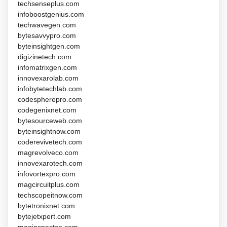
techsenseplus.com
infoboostgenius.com
techwavegen.com
bytesavvypro.com
byteinsightgen.com
digizinetech.com
infomatrixgen.com
innovexarolab.com
infobytetechlab.com
codespherepro.com
codegenixnet.com
bytesourceweb.com
byteinsightnow.com
coderevivetech.com
magrevolveco.com
innovexarotech.com
infovortexpro.com
magcircuitplus.com
techscopeitnow.com
bytetronixnet.com
bytejetxpert.com