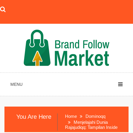
Skip
to
content
MENU
You Are Here
Home
Dominoqq
Menjelajahi Dunia
Rajajudiqq: Tampilan Inside