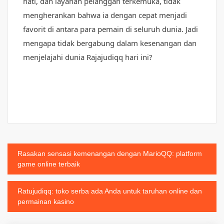
hati, dan layanan pelanggan terkemuka, tidak
mengherankan bahwa ia dengan cepat menjadi
favorit di antara para pemain di seluruh dunia. Jadi
mengapa tidak bergabung dalam kesenangan dan
menjelajahi dunia Rajajudiqq hari ini?
Post
Rasakan sensasi kemenangan dengan MarioQQ: platform
game online terbaik
navigation
Ratujudiqq: toko serba ada Anda untuk taruhan online dan
permainan kasino