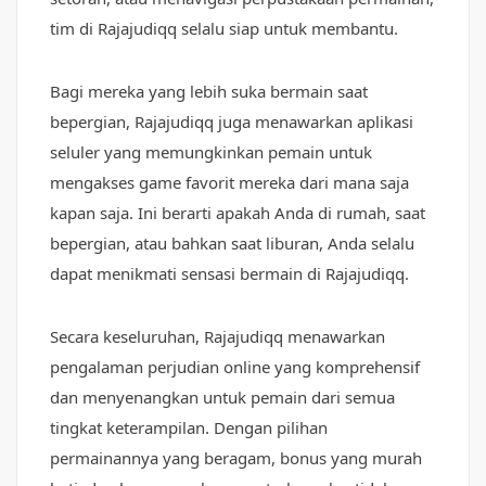
tim di Rajajudiqq selalu siap untuk membantu.
Bagi mereka yang lebih suka bermain saat
bepergian, Rajajudiqq juga menawarkan aplikasi
seluler yang memungkinkan pemain untuk
mengakses game favorit mereka dari mana saja
kapan saja. Ini berarti apakah Anda di rumah, saat
bepergian, atau bahkan saat liburan, Anda selalu
dapat menikmati sensasi bermain di Rajajudiqq.
Secara keseluruhan, Rajajudiqq menawarkan
pengalaman perjudian online yang komprehensif
dan menyenangkan untuk pemain dari semua
tingkat keterampilan. Dengan pilihan
permainannya yang beragam, bonus yang murah