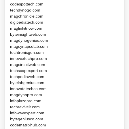
codespottech.com
techdynogo.com
magchronicle.com
digipediatech.com
maglinkitnow.com
byteinsightweb.com
magdynogenius.com
magsynapselab.com
techtronixgen.com
innovextechpro.com
magcircuitweb.com
techscopexpert.com
techpediaweb.com
bytelabgenius.com
innovatetechco.com
magdynopro.com
infoplazapro.com
techreviveit.com
infowavexpert.com
bytegeniusco.com
codematrixhub.com