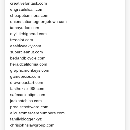
creativefuntask.com
engrsaifulsaif.com
cheapbtcminers.com
unionstationtogeorgetown.com
iamayudoc.com
mylittlebighead.com
freealot.com
asahiweekly.com
supercleanut.com
bedandbicycle.com
heraldcalifornia.com
graphicmonkeys.com
gamepixies.com
drawneastart.com
fasthokislot88.com
safecasinotips.com
jackpotchips.com
proelitesoftware.com
allcustomercarenumbers.com
familyblogger.xyz
chrisjohnslawgroup.com