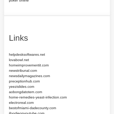
poker online
Links
helpdesksoftwares.net
lovabowl.net
homeimprovementit.com
newstribunal.com
newsdailymagazines.com
preceptionhub.com
yeezislides.com
aobongdatotem.com
home-remedies-yeast-infection.com
electroreal.com
bestofmiami-dadecounty.com
ifoodieonyoutube.com