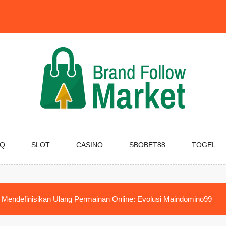
Q
SLOT
CASINO
SBOBET88
TOGEL
Mendefinisikan Ulang Permainan Online: Evolusi Maindomino99