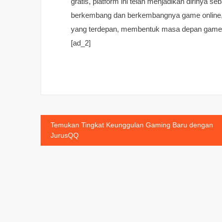
gratis, platform ini telah menjadikan dirinya s
berkembang dan berkembangnya game online, M
yang terdepan, membentuk masa depan game 
[ad_2]
Post
Temukan Tingkat Keunggulan Gaming Baru dengan
JurusQQ
navigation