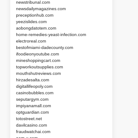
newstribunal.com
newsdailymagazines.com
preceptionhub.com
yeezislides.com
aobongdatotem.com
home-remedies-yeast-infection.com
electroreal.com
bestofmiami-dadecounty.com
ifoodieonyoutube.com
mineshoppingcart.com
topworkoutsupplies.com
mouthshutreviews.com
hirzadesalta.com
digitallifeopoly.com
casinobubbles.com
seputargym.com
impiyanamall.com
optguardian.com
totostreet.net
davilcasino.com
fraudwatchai.com