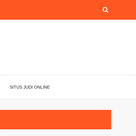
SITUS JUDI ONLINE