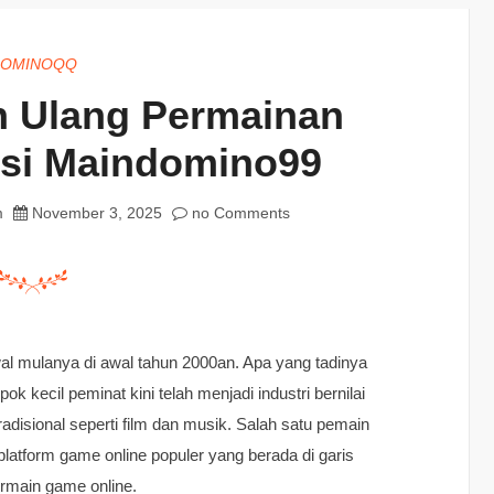
OMINOQQ
n Ulang Permainan
usi Maindomino99
m
November 3, 2025
no Comments
al mulanya di awal tahun 2000an. Apa yang tadinya
 kecil peminat kini telah menjadi industri bernilai
radisional seperti film dan musik. Salah satu pemain
platform game online populer yang berada di garis
ermain game online.