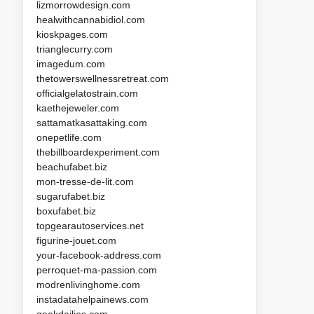
lizmorrowdesign.com
healwithcannabidiol.com
kioskpages.com
trianglecurry.com
imagedum.com
thetowerswellnessretreat.com
officialgelatostrain.com
kaethejeweler.com
sattamatkasattaking.com
onepetlife.com
thebillboardexperiment.com
beachufabet.biz
mon-tresse-de-lit.com
sugarufabet.biz
boxufabet.biz
topgearautoservices.net
figurine-jouet.com
your-facebook-address.com
perroquet-ma-passion.com
modrenlivinghome.com
instadatahelpainews.com