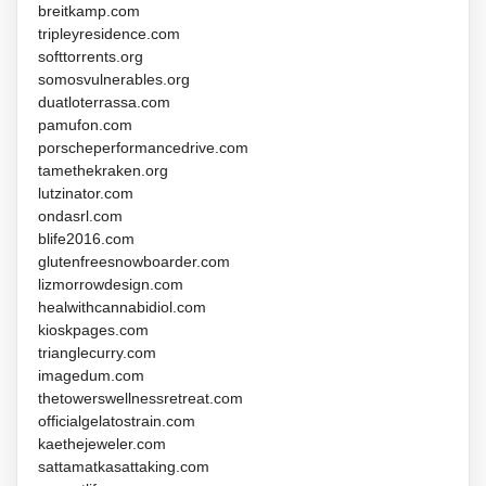
breitkamp.com
tripleyresidence.com
softtorrents.org
somosvulnerables.org
duatloterrassa.com
pamufon.com
porscheperformancedrive.com
tamethekraken.org
lutzinator.com
ondasrl.com
blife2016.com
glutenfreesnowboarder.com
lizmorrowdesign.com
healwithcannabidiol.com
kioskpages.com
trianglecurry.com
imagedum.com
thetowerswellnessretreat.com
officialgelatostrain.com
kaethejeweler.com
sattamatkasattaking.com