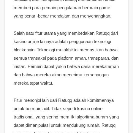
memberi para pemain pengalaman bermain game
yang benar -benar mendalam dan menyenangkan.
Salah satu fitur utama yang membedakan Ratuqq dari
kasino online lainnya adalah penggunaan teknologi
blockchain. Teknologi mutakhir ini memastikan bahwa
semua transaksi pada platform aman, transparan, dan
instan. Pemain dapat yakin bahwa dana mereka aman
dan bahwa mereka akan menerima kemenangan
mereka tepat waktu.
Fitur menonjol lain dari Ratuqq adalah komitmennya
untuk bermain adil. Tidak seperti kasino online
tradisional, yang sering memiliki algoritma buram yang
dapat dimanipulasi untuk mendukung rumah, Ratuqq