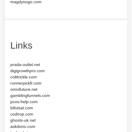
magdynogo.com
Links
prada-outlet.net
digigrowthpro.com
colttrickle.com
runnerpickfr.com
omnifuture.net
gamblingfunnels.com
pcos-help.com
btfutsal.com
codirop.com
ghosts-uk.net
askdono.com