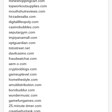
mineshoppingcart.com
topworkoutsupplies.com
mouthshutreviews.com
hirzadesalta.com
digitallifeopoly.com
casinobubbles.com
seputargym.com
impiyanamall.com
optguardian.com
totostreet.net
davilcasino.com
fraudwatchai.com
aem-x.com
cryptooblogs.com
gameuplevel.com
homethestyle.com
amuldistribution.com
borobuddur.com
wundermusic.com
gamefungames.com
25-minute-timer.com
creativefuntask.com