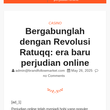
CASINO
Bergabunglah
dengan Revolusi
Ratuqq: era baru
perjudian online
admin@brandfollowmarket.com
May 26, 2025
no Comments
[ad_1]
Perjudian online telah menjadi hobi yang populer