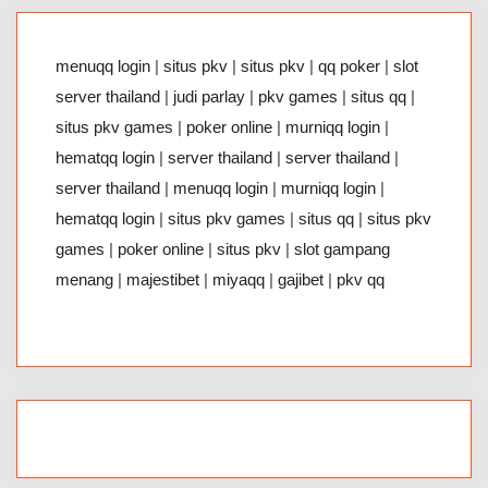
menuqq login
|
situs pkv
|
situs pkv
|
qq poker
|
slot
server thailand
|
judi parlay
|
pkv games
|
situs qq
|
situs pkv games
|
poker online
|
murniqq login
|
hematqq login
|
server thailand
|
server thailand
|
server thailand
|
menuqq login
|
murniqq login
|
hematqq login
|
situs pkv games
|
situs qq
|
situs pkv
games
|
poker online
|
situs pkv
|
slot gampang
menang
|
majestibet
|
miyaqq
|
gajibet
|
pkv qq