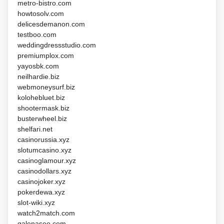
metro-bistro.com
howtosolv.com
delicesdemanon.com
testboo.com
weddingdressstudio.com
premiumplox.com
yayosbk.com
neilhardie.biz
webmoneysurf.biz
kolohebluet.biz
shootermask.biz
busterwheel.biz
shelfari.net
casinorussia.xyz
slotumcasino.xyz
casinoglamour.xyz
casinodollars.xyz
casinojoker.xyz
pokerdewa.xyz
slot-wiki.xyz
watch2match.com
galenaseo.com