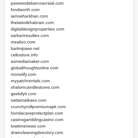
passeiodebarcoarraial.com
fondworth.com
iamseharkhan.com
thelatestkhabrain.com
digitaldesignproperties.com
sarkariresultex.com
mealizo.com
barknpaws.net
cellostore.info
asmediamaker.com
globalthoughtonline.com
moneiify.com
myyatchrentals.com
shalomcandlestores.com
geekifyit.com
sattamatkaes.com
crunchyrollpremiumapk.com
hondacareprotectplan.com
casinogamblingcasino.com
towtimenews.com
draincleaningdirectory.com