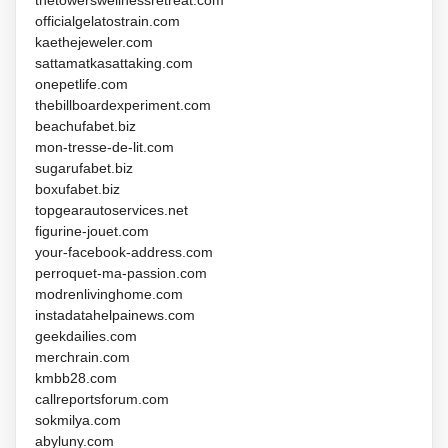
thetowerswellnessretreat.com
officialgelatostrain.com
kaethejeweler.com
sattamatkasattaking.com
onepetlife.com
thebillboardexperiment.com
beachufabet.biz
mon-tresse-de-lit.com
sugarufabet.biz
boxufabet.biz
topgearautoservices.net
figurine-jouet.com
your-facebook-address.com
perroquet-ma-passion.com
modrenlivinghome.com
instadatahelpainews.com
geekdailies.com
merchrain.com
kmbb28.com
callreportsforum.com
sokmilya.com
abyluny.com