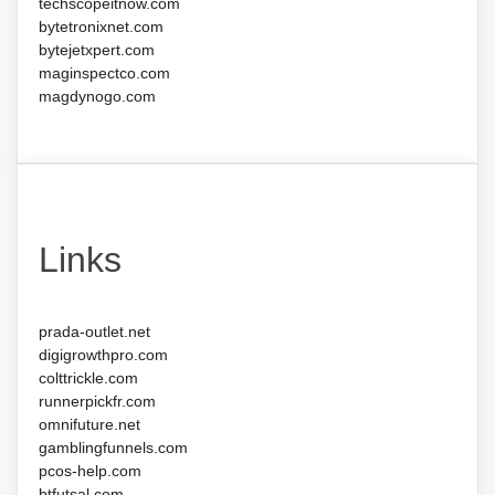
techscopeitnow.com
bytetronixnet.com
bytejetxpert.com
maginspectco.com
magdynogo.com
Links
prada-outlet.net
digigrowthpro.com
colttrickle.com
runnerpickfr.com
omnifuture.net
gamblingfunnels.com
pcos-help.com
btfutsal.com