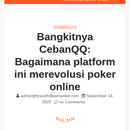
DOMINOQQ
Bangkitnya
CebanQQ:
Bagaimana platform
ini merevolusi poker
online
admin@brandfollowmarket.com
September 14,
2025
no Comments