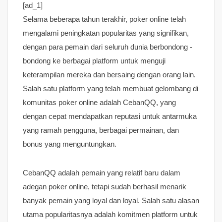
[ad_1]
Selama beberapa tahun terakhir, poker online telah
mengalami peningkatan popularitas yang signifikan,
dengan para pemain dari seluruh dunia berbondong -
bondong ke berbagai platform untuk menguji
keterampilan mereka dan bersaing dengan orang lain.
Salah satu platform yang telah membuat gelombang di
komunitas poker online adalah CebanQQ, yang
dengan cepat mendapatkan reputasi untuk antarmuka
yang ramah pengguna, berbagai permainan, dan
bonus yang menguntungkan.
CebanQQ adalah pemain yang relatif baru dalam
adegan poker online, tetapi sudah berhasil menarik
banyak pemain yang loyal dan loyal. Salah satu alasan
utama popularitasnya adalah komitmen platform untuk