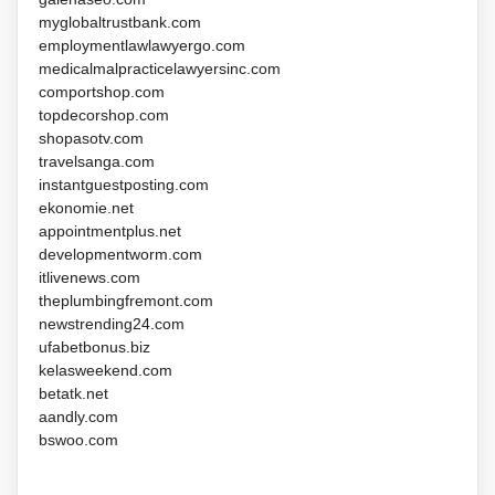
myglobaltrustbank.com
employmentlawlawyergo.com
medicalmalpracticelawyersinc.com
comportshop.com
topdecorshop.com
shopasotv.com
travelsanga.com
instantguestposting.com
ekonomie.net
appointmentplus.net
developmentworm.com
itlivenews.com
theplumbingfremont.com
newstrending24.com
ufabetbonus.biz
kelasweekend.com
betatk.net
aandly.com
bswoo.com