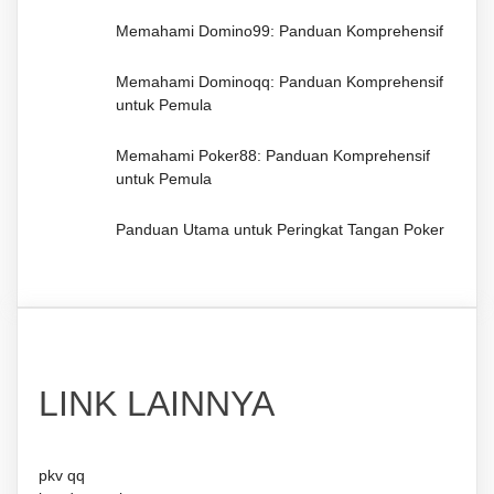
Memahami Domino99: Panduan Komprehensif
Memahami Dominoqq: Panduan Komprehensif
untuk Pemula
Memahami Poker88: Panduan Komprehensif
untuk Pemula
Panduan Utama untuk Peringkat Tangan Poker
LINK LAINNYA
pkv qq