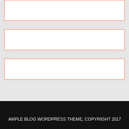
AMPLE BLOG WORDPRESS THEME, COPYRIGHT 2017