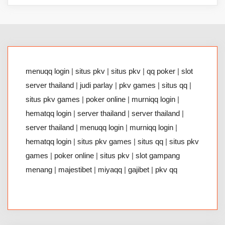
menuqq login
|
situs pkv
|
situs pkv
|
qq poker
|
slot
server thailand
|
judi parlay
|
pkv games
|
situs qq
|
situs pkv games
|
poker online
|
murniqq login
|
hematqq login
|
server thailand
|
server thailand
|
server thailand
|
menuqq login
|
murniqq login
|
hematqq login
|
situs pkv games
|
situs qq
|
situs pkv
games
|
poker online
|
situs pkv
|
slot gampang
menang
|
majestibet
|
miyaqq
|
gajibet
|
pkv qq