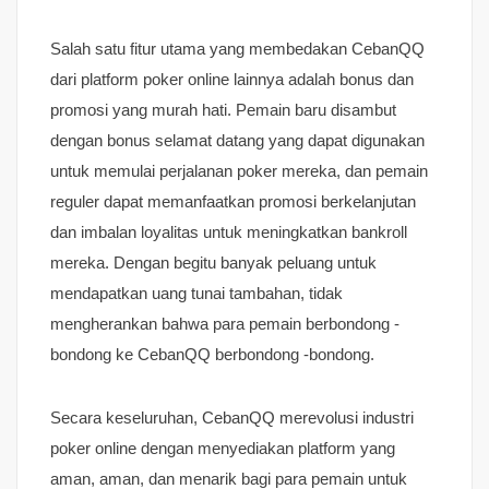
Salah satu fitur utama yang membedakan CebanQQ
dari platform poker online lainnya adalah bonus dan
promosi yang murah hati. Pemain baru disambut
dengan bonus selamat datang yang dapat digunakan
untuk memulai perjalanan poker mereka, dan pemain
reguler dapat memanfaatkan promosi berkelanjutan
dan imbalan loyalitas untuk meningkatkan bankroll
mereka. Dengan begitu banyak peluang untuk
mendapatkan uang tunai tambahan, tidak
mengherankan bahwa para pemain berbondong -
bondong ke CebanQQ berbondong -bondong.
Secara keseluruhan, CebanQQ merevolusi industri
poker online dengan menyediakan platform yang
aman, aman, dan menarik bagi para pemain untuk