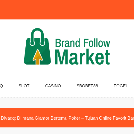
Q
SLOT
CASINO
SBOBET88
TOGEL
Divaqq: Di mana Glamor Bertemu Poker – Tujuan Online Favorit Ba