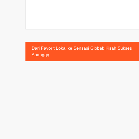
Post
Dari Favorit Lokal ke Sensasi Global: Kisah Sukses
Abangqq
navigation